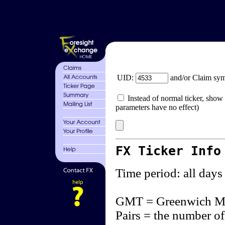
UID:
and/or Claim sy
Instead of normal ticker, show 
parameters have no effect)
FX Ticker Info
Time period: all days
GMT = Greenwich M
Pairs = the number of